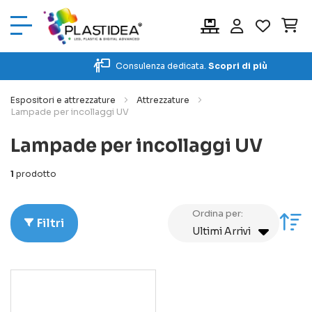
Car
Consulenza dedicata.
Scopri di più
Espositori e attrezzature
Attrezzature
Lampade per incollaggi UV
Lampade per incollaggi UV
1
prodotto
Ordina per:
Im
Filtri
la
di
cr