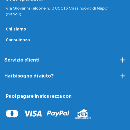
Via Giovanni Falcone n.13 80013 Casalnuovo di Napoli
(Napoli)
Chi siamo
Consulenza
Servizio clienti
Pagamento
Hai bisogno di aiuto?
Spedizioni e resi
Ecco dei link utili per rispondere alle tue domande
Accettazione e resi
Puoi pagare in sicurezza con
I nostri contatti
Modulo contestazioni
Domande frequenti
Contatti
Le nostre sedi
Condizioni di vendita
Scopri la nostra academy