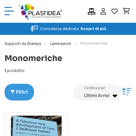
Car
Consulenza dedicata.
Scopri di più
Monomeriche
Supporti da Stampa
Laminazioni
Monomeriche
1
prodotto
Ordina per:
Im
Filtri
la
di
cr