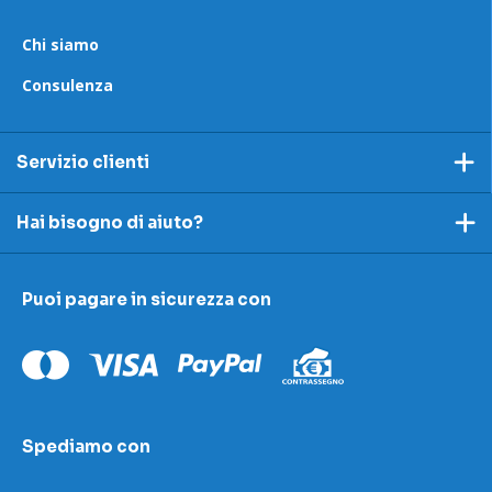
Chi siamo
Consulenza
Servizio clienti
Pagamento
Hai bisogno di aiuto?
Spedizioni e resi
Ecco dei link utili per rispondere alle tue domande
Accettazione e resi
Puoi pagare in sicurezza con
I nostri contatti
Modulo contestazioni
Domande frequenti
Contatti
Le nostre sedi
Condizioni di vendita
Scopri la nostra academy
Spediamo con
Area download