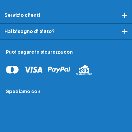
Servizio clienti
Pagamento
Hai bisogno di aiuto?
Spedizioni e resi
Ecco dei link utili per rispondere alle tue domande
Accettazione e resi
Puoi pagare in sicurezza con
I nostri contatti
Modulo contestazioni
Domande frequenti
Contatti
Le nostre sedi
Condizioni di vendita
Scopri la nostra academy
Spediamo con
Area download
LED Wizard