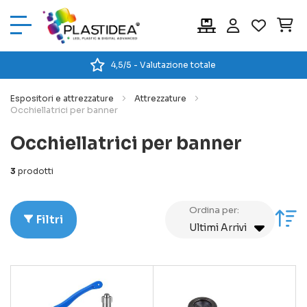
Car
4,5/5 - Valutazione totale
Espositori e attrezzature
Attrezzature
Occhiellatrici per banner
Occhiellatrici per banner
3
prodotti
Ordina per:
Im
Filtri
la
di
cr