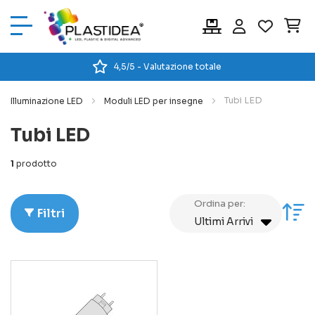
Car
4,5/5 - Valutazione totale
Tubi LED
Illuminazione LED
Moduli LED per insegne
Tubi LED
1
prodotto
Ordina per:
Im
Filtri
la
di
cr