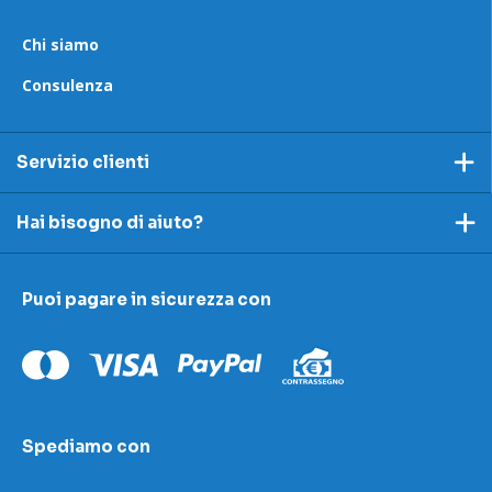
Chi siamo
Consulenza
Servizio clienti
Pagamento
Hai bisogno di aiuto?
Spedizioni e resi
Ecco dei link utili per rispondere alle tue domande
Accettazione e resi
Puoi pagare in sicurezza con
I nostri contatti
Modulo contestazioni
Domande frequenti
Contatti
Le nostre sedi
Condizioni di vendita
Scopri la nostra academy
Spediamo con
Area download