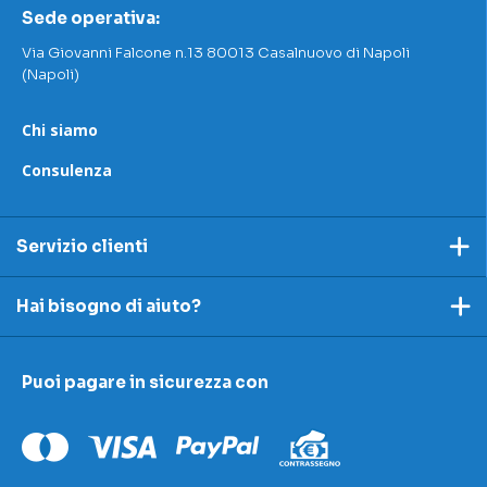
Sede operativa:
Via Giovanni Falcone n.13 80013 Casalnuovo di Napoli
(Napoli)
Chi siamo
Consulenza
Servizio clienti
Pagamento
Hai bisogno di aiuto?
Spedizioni e resi
Ecco dei link utili per rispondere alle tue domande
Accettazione e resi
Puoi pagare in sicurezza con
I nostri contatti
Modulo contestazioni
Domande frequenti
Contatti
Le nostre sedi