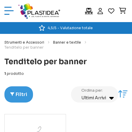
Car
4,5/5 - Valutazione totale
Strumenti e Accessori
Banner e textile
Tenditelo per banner
Tenditelo per banner
1
prodotto
Ordina per:
Im
Filtri
la
di
cr