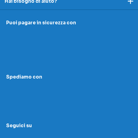
Hai bisogno di aiuto?
Spedizioni e resi
Ecco dei link utili per rispondere alle tue domande
Accettazione e resi
Puoi pagare in sicurezza con
I nostri contatti
Modulo contestazioni
Domande frequenti
Contatti
Le nostre sedi
Condizioni di vendita
Scopri la nostra academy
Area download
Spediamo con
LED Wizard
Seguici su