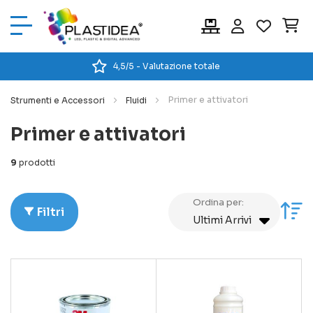
Car
4,5/5 - Valutazione totale
Primer e attivatori
Strumenti e Accessori
Fluidi
Primer e attivatori
9
prodotti
Ordina per:
Im
Filtri
la
di
cr