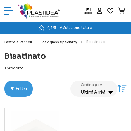
Car
4,5/5 - Valutazione totale
Bisatinato
Lastre e Pannelli
Plexiglass Speciality
Bisatinato
1
prodotto
Ordina per:
Im
Filtri
la
di
cr