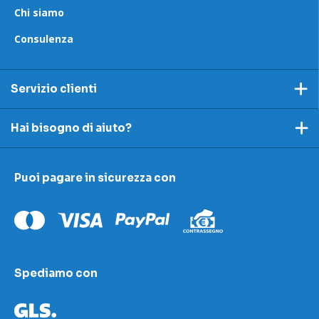
Chi siamo
Consulenza
Servizio clienti
Pagamento
Hai bisogno di aiuto?
Spedizioni e resi
Ecco dei link utili per rispondere alle tue domande
Accettazione e resi
Puoi pagare in sicurezza con
I nostri contatti
Modulo contestazioni
Domande frequenti
Contatti
Le nostre sedi
Condizioni di vendita
Scopri la nostra academy
Spediamo con
Area download
LED Wizard