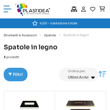
Car
4,5/5 - Valutazione totale
Spatole in legno
Strumenti e Accessori
Spatole
Spatole in legno
3
prodotti
Ordina per:
Im
Filtri
la
di
cr