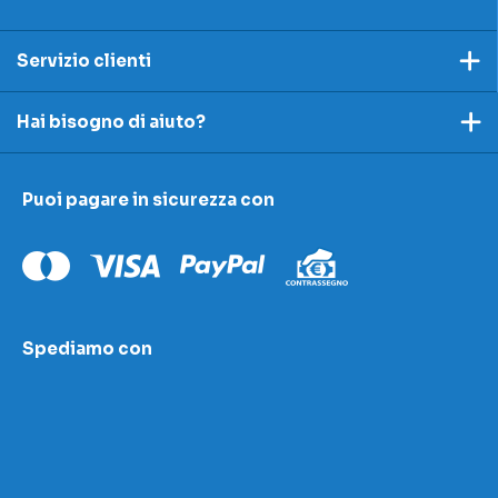
Servizio clienti
Pagamento
Hai bisogno di aiuto?
Spedizioni e resi
Ecco dei link utili per rispondere alle tue domande
Accettazione e resi
Puoi pagare in sicurezza con
I nostri contatti
Modulo contestazioni
Domande frequenti
Contatti
Le nostre sedi
Condizioni di vendita
Scopri la nostra academy
Spediamo con
Area download
LED Wizard