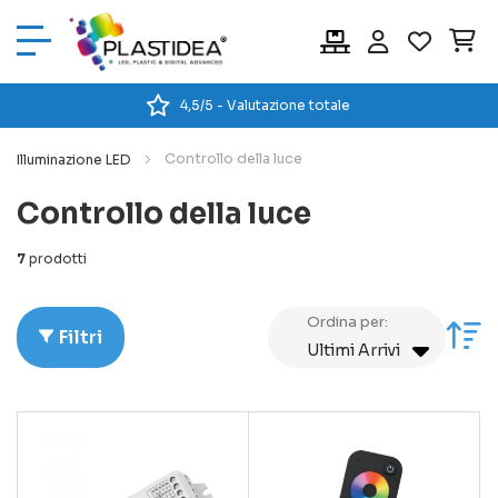
Car
4,5/5 - Valutazione totale
Controllo della luce
Illuminazione LED
Controllo della luce
7
prodotti
Ordina per:
Im
Filtri
la
di
cr