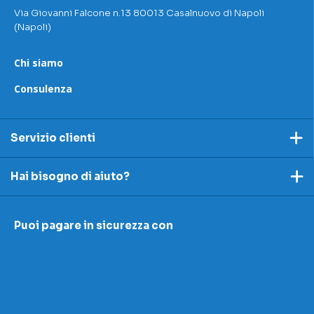
Via Giovanni Falcone n.13 80013 Casalnuovo di Napoli
(Napoli)
Chi siamo
Consulenza
Servizio clienti
Pagamento
Hai bisogno di aiuto?
Spedizioni e resi
Ecco dei link utili per rispondere alle tue domande
Accettazione e resi
Puoi pagare in sicurezza con
I nostri contatti
Modulo contestazioni
Domande frequenti
Contatti
Le nostre sedi
Condizioni di vendita
Scopri la nostra academy