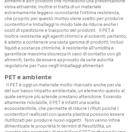
alimenti e altri prodotti che richiedono una presentazione
visiva attraente, inoltre si tratta di un materiale
estremamente leggero nonostante l'ottima resistenza,
che proprio per questo motivo viene scelto per produrre
contenitori e imballaggi in modo tale da ridurre anche i
costi di spedizione e trasporto dei prodotti. Il PET è
inoltre resistente agli agenti chimici e ai solventi; pertanto,
è adatto a contenere una vasta gamma di prodotti, inclusi
liquidi e sostanze chimiche, è resistente all'umidità e
garantisce massima sicurezza in caso di contatto con gli
alimenti, tanto da essere approvato da varie autorità
regolatorie per l'uso negli imballaggi alimentari.
PET e ambiente
Il PET è oggi un materiale molto ricercato anche per via
del suo basso impatto ambientale, un elemento questo al
quale sempre più aziende prestano attenzione. Essendo
altamente riciclabile, il PET è infatti una scelta
ecosostenibile, che permette di ridurre i rifiuti poiché i
contenitori realizzati con questa plastica possono essere
riutilizzati per produrre nuovi oggetti. Non vanno infine
dimenticate le proprietà in termini di flessibilità, un