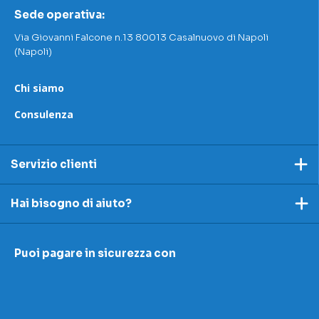
Sede operativa:
Via Giovanni Falcone n.13 80013 Casalnuovo di Napoli
(Napoli)
Chi siamo
Consulenza
Servizio clienti
Pagamento
Hai bisogno di aiuto?
Spedizioni e resi
Ecco dei link utili per rispondere alle tue domande
Accettazione e resi
Puoi pagare in sicurezza con
I nostri contatti
Modulo contestazioni
Domande frequenti
Contatti
Le nostre sedi