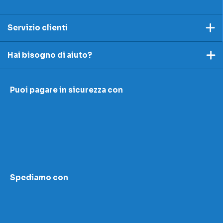
Servizio clienti
Pagamento
Hai bisogno di aiuto?
Spedizioni e resi
Ecco dei link utili per rispondere alle tue domande
Accettazione e resi
Puoi pagare in sicurezza con
I nostri contatti
Modulo contestazioni
Domande frequenti
Contatti
Le nostre sedi
Condizioni di vendita
Scopri la nostra academy
Area download
Spediamo con
LED Wizard