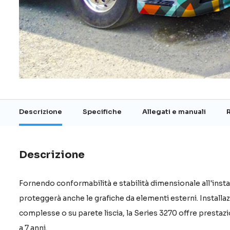
Vai
all'inizio
della
galleria
Descrizione
Specifiche
Allegati e manuali
di
immagini
Descrizione
Fornendo conformabilità e stabilità dimensionale all'instal
proteggerà anche le grafiche da elementi esterni. Installaz
complesse o su parete liscia, la Series 3270 offre prestazio
a 7 anni.