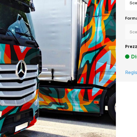
Form
Prezz
Di
Regis