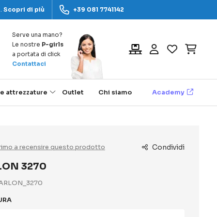
a.
Scopri di più
+39 081 7741142
Serve una mano?
Le nostre
P-girls
Carrel
a portata di click
Contattaci
 e attrezzature
Outlet
Chi siamo
Academy
 primo a recensire questo prodotto
Condividi
LON 3270
ARLON_3270
TURA