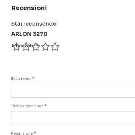
Recensioni
Stai recensendo:
ARLON 3270
Il tuo voto
1
2
3
4
5
star
stars
stars
stars
stars
Il tuo nome
Titolo recensione
Recensione