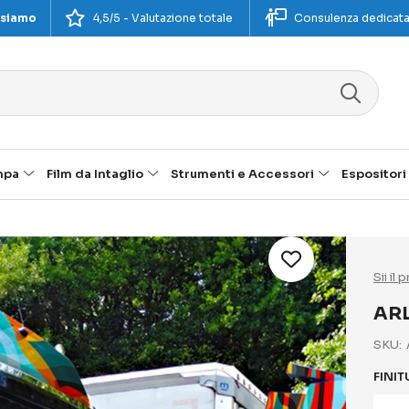
 siamo
4,5/5 - Valutazione totale
Consulenza dedicat
mpa
Film da Intaglio
Strumenti e Accessori
Espositori
Sii il
AR
SKU
FINI