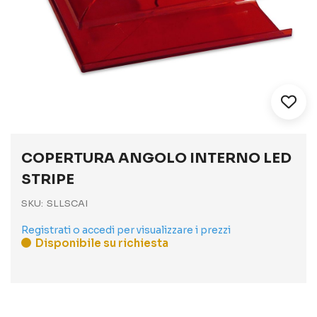
Vai
all'inizio
COPERTURA ANGOLO INTERNO LED
della
galleria
STRIPE
di
immagini
SKU
SLLSCAI
Registrati o accedi per visualizzare i prezzi
Disponibile su richiesta