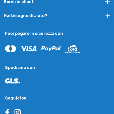
Servizio clienti
Pagamento
Hai bisogno di aiuto?
Spedizioni e resi
Ecco dei link utili per rispondere alle tue domande
Accettazione e resi
Puoi pagare in sicurezza con
I nostri contatti
Modulo contestazioni
Domande frequenti
Contatti
Le nostre sedi
Condizioni di vendita
Scopri la nostra academy
Spediamo con
Area download
LED Wizard
Seguici su