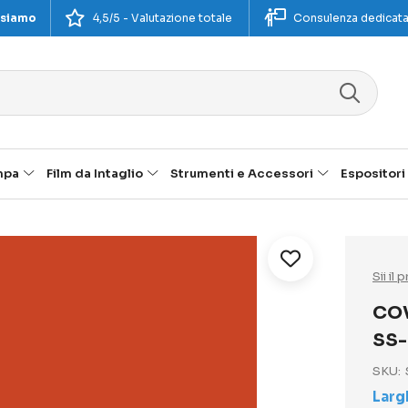
 siamo
4,5/5 - Valutazione totale
Consulenza dedicat
mpa
Film da Intaglio
Strumenti e Accessori
Espositori
Sii il
COV
SS-
SKU
Larg