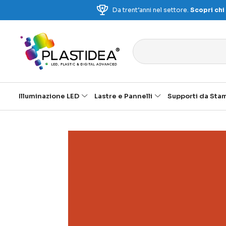
Da trent’anni nel settore.
Scopri chi
Illuminazione LED
Lastre e Pannelli
Supporti da Sta
Vai
alla
fine
della
galleria
di
immagini