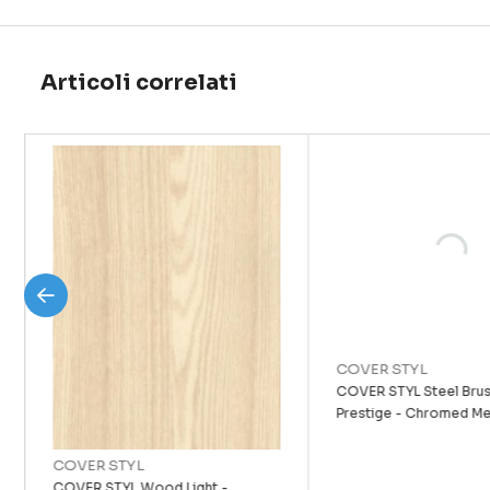
Articoli correlati
COVER STYL
COVER STYL Steel Bru
Prestige - Chromed Me
COVER STYL
COVER STYL Wood Light -