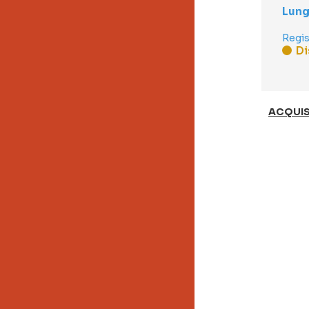
Lung
Regis
Di
ACQUIS