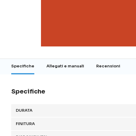
Vai
all'inizio
della
galleria
Specifiche
Allegati e manuali
Recensioni
di
immagini
Specifiche
DURATA
FINITURA