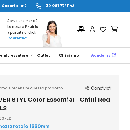
a.
Scopri di più
+39 081 7741142
Serve una mano?
Le nostre
P-girls
Carrel
a portata di click
Contattaci
 e attrezzature
Outlet
Chi siamo
Academy
 primo a recensire questo prodotto
Condividi
ER STYL Color Essential - Chilli Red
L2
SS-L2
hezza rotolo
1220