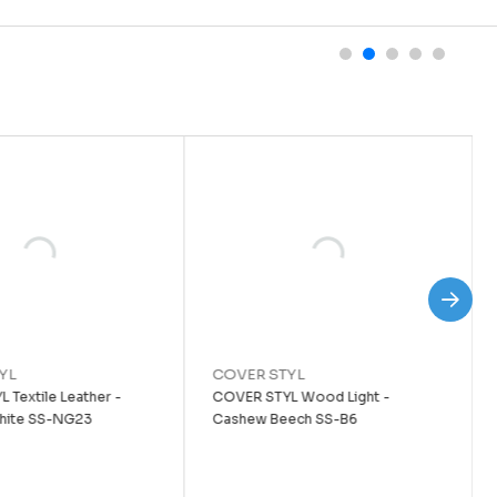
YL
COVER STYL
 Textile Leather -
COVER STYL Wood Light -
hite SS-NG23
Cashew Beech SS-B6