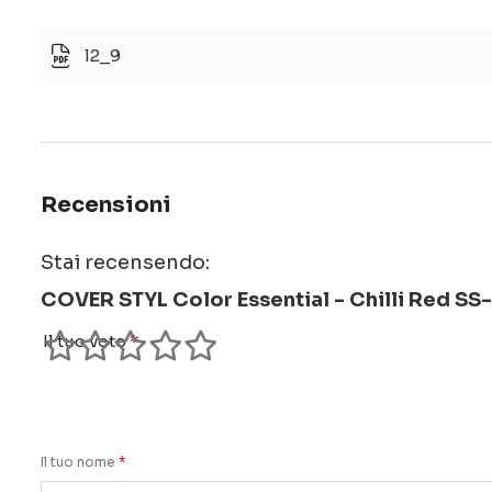
l2_9
Recensioni
Stai recensendo:
COVER STYL Color Essential - Chilli Red SS
Il tuo voto
1
2
3
4
5
star
stars
stars
stars
stars
Il tuo nome