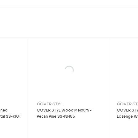
COVER STYL
COVER ST
shed
COVER STYL Wood Medium -
COVER STYL
tal SS-KI01
Pecan Pine SS-NH85
Lozenge W