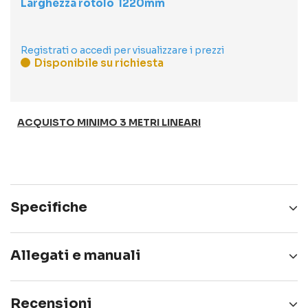
Larghezza rotolo
1220
Registrati o accedi per visualizzare i prezzi
Disponibile su richiesta
ACQUISTO MINIMO 3 METRI LINEARI
Specifiche
DURATA
10 anni
Allegati e manuali
FINITURA
Ruvido
wi02_2
Scarica
Recensioni
APPLICAZIONE
Interno