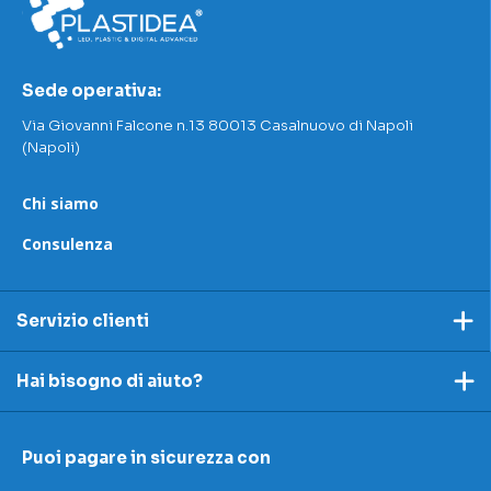
Sede operativa:
Via Giovanni Falcone n.13 80013 Casalnuovo di Napoli
(Napoli)
Chi siamo
Consulenza
Servizio clienti
Pagamento
Hai bisogno di aiuto?
Spedizioni e resi
Ecco dei link utili per rispondere alle tue domande
Accettazione e resi
Puoi pagare in sicurezza con
I nostri contatti
Modulo contestazioni