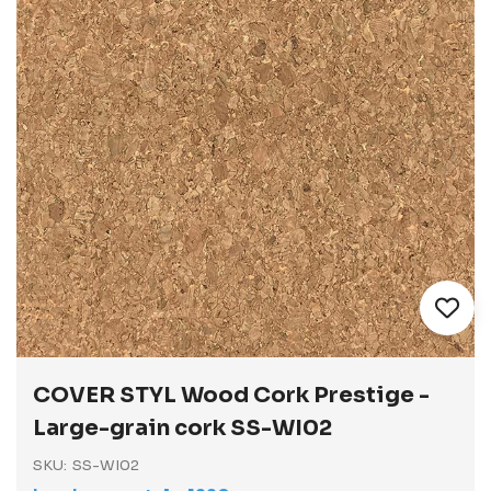
Vai
all'inizio
COVER STYL Wood Cork Prestige -
della
galleria
Large-grain cork SS-WI02
di
immagini
SKU
SS-WI02