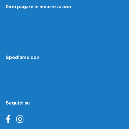
Accettazione e resi
Puoi pagare in sicurezza con
I nostri contatti
Modulo contestazioni
Domande frequenti
Contatti
Le nostre sedi
Condizioni di vendita
Scopri la nostra academy
Area download
Spediamo con
LED Wizard
Seguici su