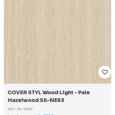
Vai
all'inizio
COVER STYL Wood Light - Pale
della
galleria
Hazelwood SS-NE63
di
immagini
SKU
SS-NE63