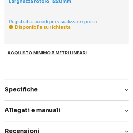
Larghezza rotolo
1220
Registrati o accedi per visualizzare i prezzi
Disponibile su richiesta
ACQUISTO MINIMO 3 METRI LINEARI
Specifiche
DURATA
10 anni
Allegati e manuali
FINITURA
Strutturato
nf61
Scarica
Recensioni
APPLICAZIONE
Interno