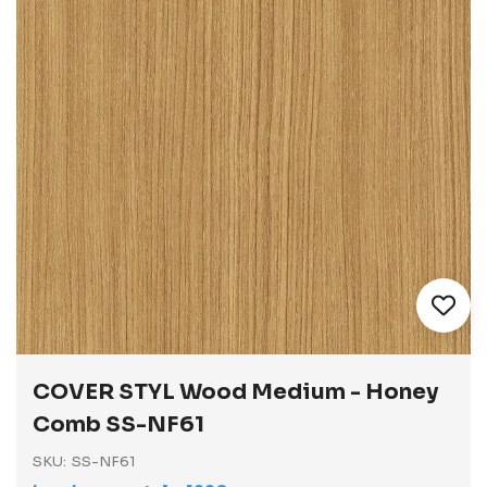
Vai
all'inizio
COVER STYL Wood Medium - Honey
della
galleria
Comb SS-NF61
di
immagini
SKU
SS-NF61