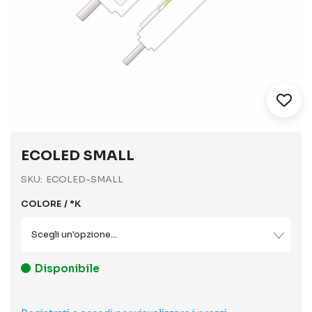
Vai
all'inizio
ECOLED SMALL
della
galleria
SKU
ECOLED-SMALL
di
immagini
COLORE / °K
Disponibile