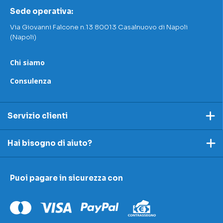
Sede operativa:
Via Giovanni Falcone n.13 80013 Casalnuovo di Napoli
(Napoli)
Chi siamo
Consulenza
Servizio clienti
Pagamento
Hai bisogno di aiuto?
Spedizioni e resi
Ecco dei link utili per rispondere alle tue domande
Accettazione e resi
Puoi pagare in sicurezza con
I nostri contatti
Modulo contestazioni
Domande frequenti
Contatti
Le nostre sedi