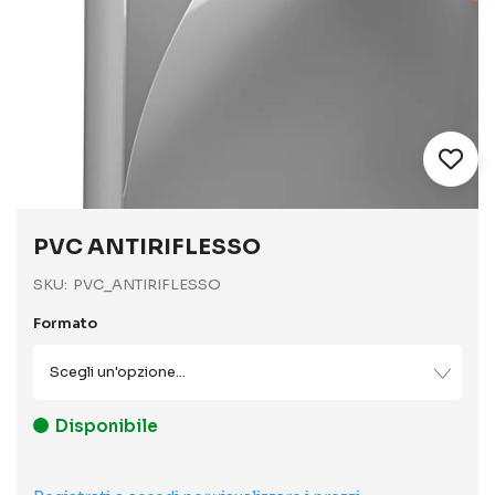
Vai
all'inizio
PVC ANTIRIFLESSO
della
galleria
SKU
PVC_ANTIRIFLESSO
di
immagini
Formato
Disponibile