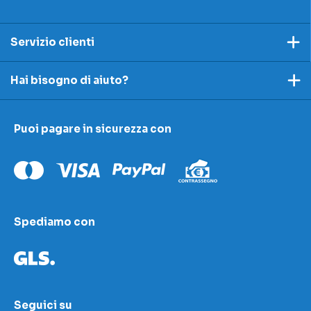
Servizio clienti
Pagamento
Hai bisogno di aiuto?
Spedizioni e resi
Ecco dei link utili per rispondere alle tue domande
Accettazione e resi
Puoi pagare in sicurezza con
I nostri contatti
Modulo contestazioni
Domande frequenti
Contatti
Le nostre sedi
Condizioni di vendita
Scopri la nostra academy
Spediamo con
Area download
LED Wizard
Seguici su