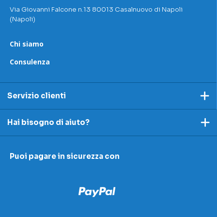
Via Giovanni Falcone n.13 80013 Casalnuovo di Napoli
(Napoli)
Chi siamo
Consulenza
Servizio clienti
Pagamento
Hai bisogno di aiuto?
Spedizioni e resi
Ecco dei link utili per rispondere alle tue domande
Accettazione e resi
Puoi pagare in sicurezza con
I nostri contatti
Modulo contestazioni
Domande frequenti
Contatti
Le nostre sedi
Condizioni di vendita
Scopri la nostra academy