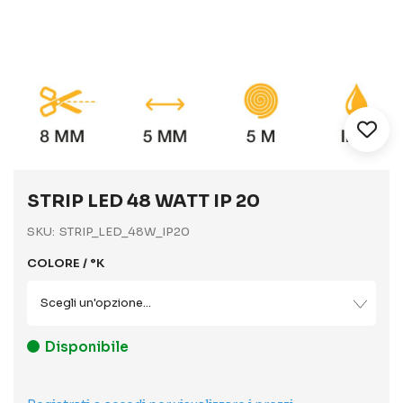
Vai
all'inizio
STRIP LED 48 WATT IP 20
della
galleria
SKU
STRIP_LED_48W_IP20
di
immagini
COLORE / °K
Disponibile