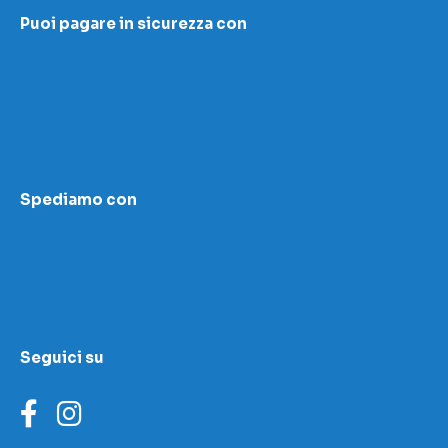
Accettazione e resi
Puoi pagare in sicurezza con
I nostri contatti
Modulo contestazioni
Domande frequenti
Contatti
Le nostre sedi
Condizioni di vendita
Scopri la nostra academy
Area download
Spediamo con
LED Wizard
Seguici su