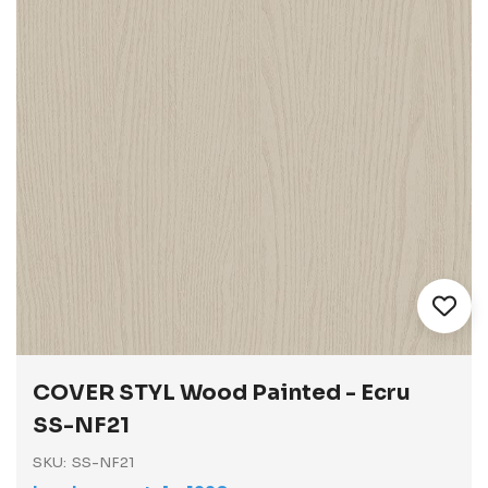
Vai
all'inizio
COVER STYL Wood Painted - Ecru
della
galleria
SS-NF21
di
immagini
SKU
SS-NF21