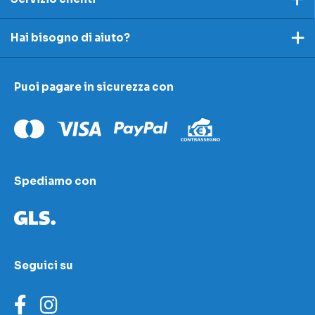
Pagamento
Hai bisogno di aiuto?
Spedizioni e resi
Ecco dei link utili per rispondere alle tue domande
Accettazione e resi
Puoi pagare in sicurezza con
I nostri contatti
Modulo contestazioni
Domande frequenti
Contatti
Le nostre sedi
Condizioni di vendita
Scopri la nostra academy
Spediamo con
Area download
LED Wizard
Seguici su