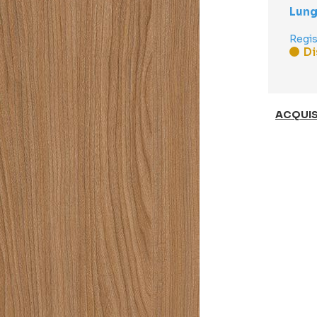
Lung
Regis
Di
ACQUIS