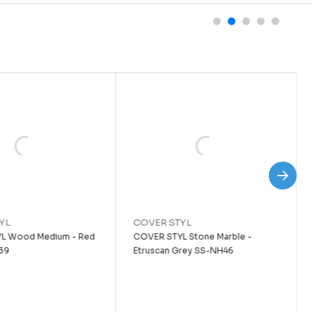
YL
COVER STYL
L Wood Medium - Red
COVER STYL Stone Marble -
39
Etruscan Grey SS-NH46