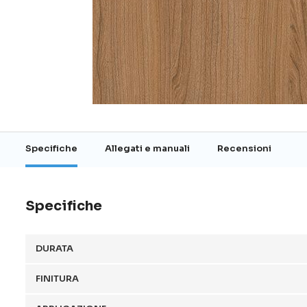
Vai
all'inizio
della
galleria
Specifiche
Allegati e manuali
Recensioni
di
immagini
Specifiche
DURATA
FINITURA