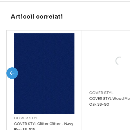
Articoli correlati
COVER STYL
COVER STYL Wood Med
Oak SS-G0
COVER STYL
COVER STYL Glitter Glitter - Navy
Blue SS-R15