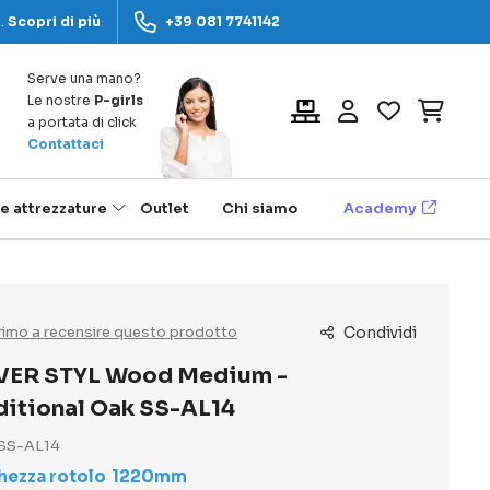
a.
Scopri di più
+39 081 7741142
Serve una mano?
Le nostre
P-girls
Carrel
a portata di click
Contattaci
 e attrezzature
Outlet
Chi siamo
Academy
 primo a recensire questo prodotto
Condividi
ER STYL Wood Medium -
ditional Oak SS-AL14
SS-AL14
hezza rotolo
1220