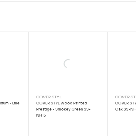
COVER STYL
COVER ST
ium - Line
COVER STYL Wood Painted
COVER STY
Prestige - Smokey Green SS-
Oak SS-NF
NH15