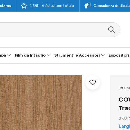
 siamo
4,5/5 - Valutazione totale
Consulenza dedicat
mpa
Film da Intaglio
Strumenti e Accessori
Espositori
Sii il
COV
Tra
SKU
Larg